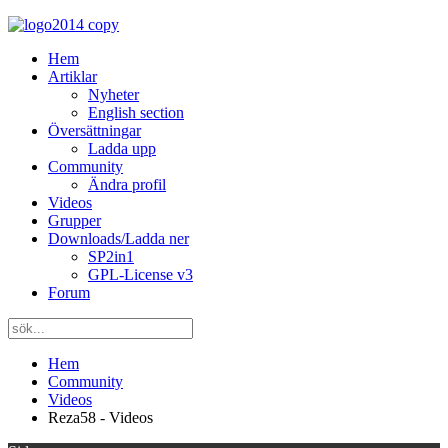
Hem
Artiklar
Nyheter
English section
Översättningar
Ladda upp
Community
Ändra profil
Videos
Grupper
Downloads/Ladda ner
SP2in1
GPL-License v3
Forum
Hem
Community
Videos
Reza58 - Videos