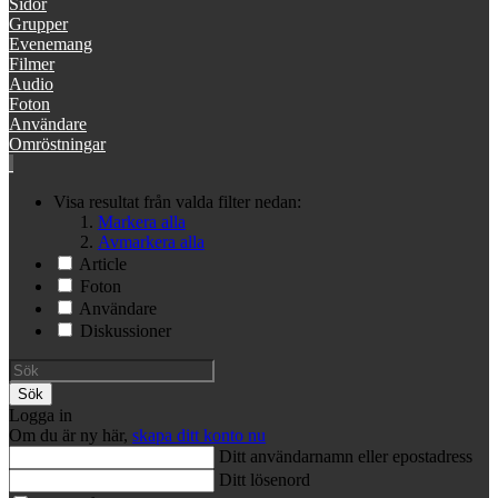
Sidor
Grupper
Evenemang
Filmer
Audio
Foton
Användare
Omröstningar
Visa resultat från valda filter nedan:
Markera alla
Avmarkera alla
Article
Foton
Användare
Diskussioner
Sök
Logga in
Om du är ny här,
skapa ditt konto nu
Ditt användarnamn eller epostadress
Ditt lösenord