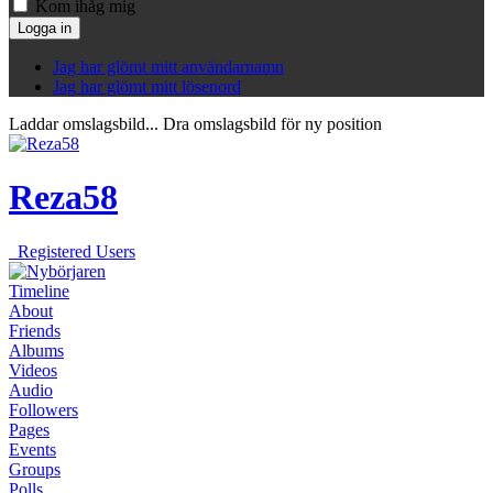
Kom ihåg mig
Logga in
Jag har glömt mitt användarnamn
Jag har glömt mitt lösenord
Laddar omslagsbild...
Dra omslagsbild för ny position
Reza58
Registered Users
Timeline
About
Friends
Albums
Videos
Audio
Followers
Pages
Events
Groups
Polls