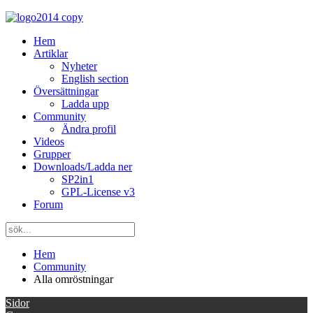
Hem
Artiklar
Nyheter
English section
Översättningar
Ladda upp
Community
Ändra profil
Videos
Grupper
Downloads/Ladda ner
SP2in1
GPL-License v3
Forum
Hem
Community
Alla omröstningar
Sidor