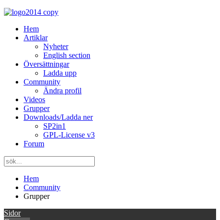
Hem
Artiklar
Nyheter
English section
Översättningar
Ladda upp
Community
Ändra profil
Videos
Grupper
Downloads/Ladda ner
SP2in1
GPL-License v3
Forum
Hem
Community
Grupper
Sidor