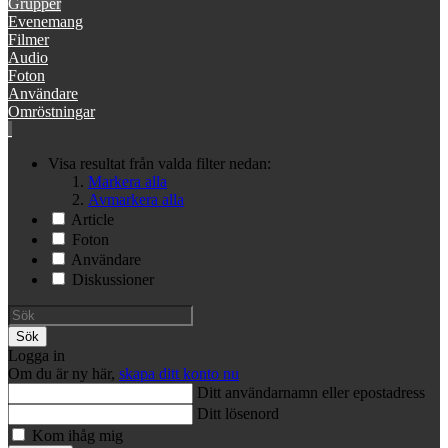
Grupper
Evenemang
Filmer
Audio
Foton
Användare
Omröstningar
Visa resultat från valda filter nedan:
Markera alla
Avmarkera alla
Article
Foton
Användare
Diskussioner
Sök
Logga in
Om du är ny här,
skapa ditt konto nu
Ditt användarnamn eller epostadress
Ditt lösenord
Kom ihåg mig