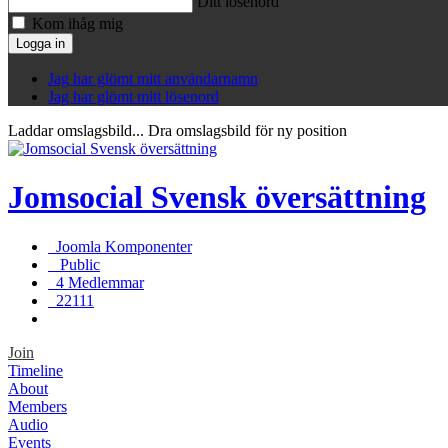
Ditt lösenord
Kom ihåg mig
Logga in
Jag har glömt mitt användarnamn
Jag har glömt mitt lösenord
Laddar omslagsbild...
Dra omslagsbild för ny position
Jomsocial Svensk översättning
Joomla Komponenter
Public
4 Medlemmar
22111
Join
Timeline
About
Members
Audio
Events