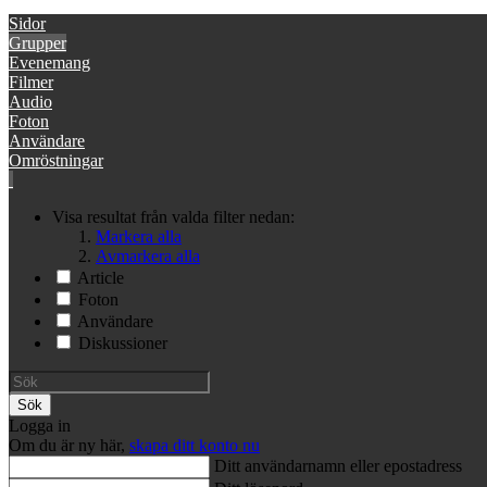
Sidor
Grupper
Evenemang
Filmer
Audio
Foton
Användare
Omröstningar
Visa resultat från valda filter nedan:
Markera alla
Avmarkera alla
Article
Foton
Användare
Diskussioner
Sök
Logga in
Om du är ny här,
skapa ditt konto nu
Ditt användarnamn eller epostadress