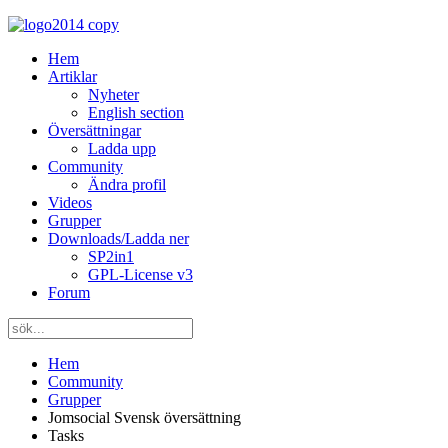
Hem
Artiklar
Nyheter
English section
Översättningar
Ladda upp
Community
Ändra profil
Videos
Grupper
Downloads/Ladda ner
SP2in1
GPL-License v3
Forum
Hem
Community
Grupper
Jomsocial Svensk översättning
Tasks