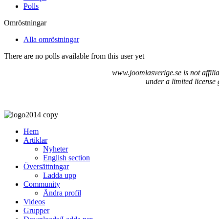
Polls
Omröstningar
Alla omröstningar
There are no polls available from this user yet
www.joomlasverige.se is not affil
under a limited license
Hem
Artiklar
Nyheter
English section
Översättningar
Ladda upp
Community
Ändra profil
Videos
Grupper