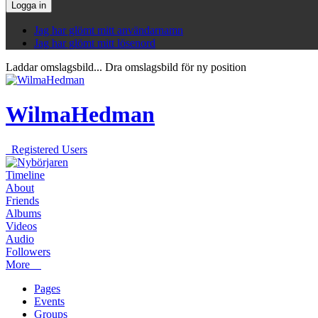
Logga in
Jag har glömt mitt användarnamn
Jag har glömt mitt lösenord
Laddar omslagsbild...
Dra omslagsbild för ny position
WilmaHedman
Registered Users
Timeline
About
Friends
Albums
Videos
Audio
Followers
More
Pages
Events
Groups