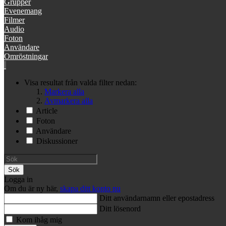
Grupper
Evenemang
Filmer
Audio
Foton
Användare
Omröstningar
Visa resultat från valda filter nedan:
Markera alla
Avmarkera alla
Article
Foton
Användare
Diskussioner
Sök
Logga in
Om du är ny här,
skapa ditt konto nu
Ditt användarnamn eller epostadress
Ditt lösenord
Kom ihåg mig