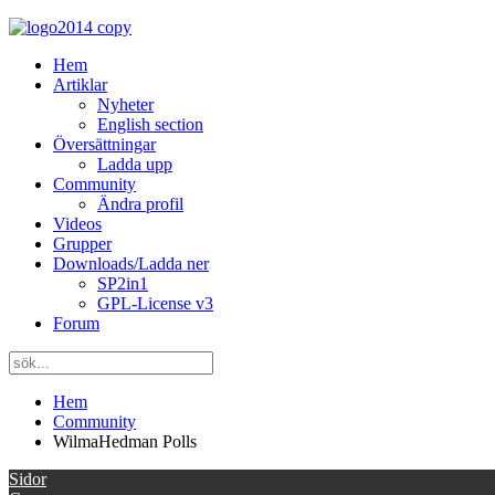
Hem
Artiklar
Nyheter
English section
Översättningar
Ladda upp
Community
Ändra profil
Videos
Grupper
Downloads/Ladda ner
SP2in1
GPL-License v3
Forum
Hem
Community
WilmaHedman Polls
Sidor