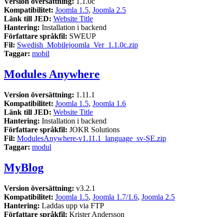
Version översättning:
1.1.0c
Kompatibilitet:
Joomla 1.5
,
Joomla 2.5
Länk till JED:
Website Title
Hantering:
Installation i backend
Författare språkfil:
SWEUP
Fil:
Swedish_Mobilejoomla_Ver_1.1.0c.zip
Taggar:
mobil
Modules Anywhere
Version översättning:
1.11.1
Kompatibilitet:
Joomla 1.5
,
Joomla 1.6
Länk till JED:
Website Title
Hantering:
Installation i backend
Författare språkfil:
JOKR Solutions
Fil:
ModulesAnywhere-v1.11.1_language_sv-SE.zip
Taggar:
modul
MyBlog
Version översättning:
v3.2.1
Kompatibilitet:
Joomla 1.5
,
Joomla 1.7/1.6
,
Joomla 2.5
Hantering:
Laddas upp via FTP
Författare språkfil:
Krister Andersson