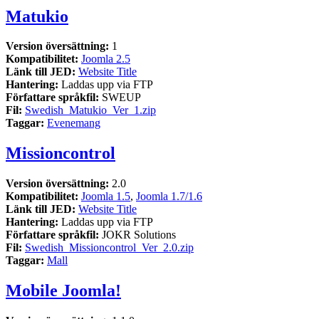
Matukio
Version översättning:
1
Kompatibilitet:
Joomla 2.5
Länk till JED:
Website Title
Hantering:
Laddas upp via FTP
Författare språkfil:
SWEUP
Fil:
Swedish_Matukio_Ver_1.zip
Taggar:
Evenemang
Missioncontrol
Version översättning:
2.0
Kompatibilitet:
Joomla 1.5
,
Joomla 1.7/1.6
Länk till JED:
Website Title
Hantering:
Laddas upp via FTP
Författare språkfil:
JOKR Solutions
Fil:
Swedish_Missioncontrol_Ver_2.0.zip
Taggar:
Mall
Mobile Joomla!