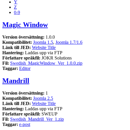
Y
Z
0-9
Magic Window
Version översättning:
1.0.0
Kompatibilitet:
Joomla 1.5
,
Joomla 1.7/1.6
Länk till JED:
Website Title
Hantering:
Laddas upp via FTP
Författare språkfil:
JOKR Solutions
Fil:
Swedish_MagicWindow_Ver_1.0.0.zip
Taggar:
Editor
Mandrill
Version översättning:
1
Kompatibilitet:
Joomla 2.5
Länk till JED:
Website Title
Hantering:
Laddas upp via FTP
Författare språkfil:
SWEUP
Fil:
Swedish_Mandrill_Ver_1.zip
Taggar:
e-post