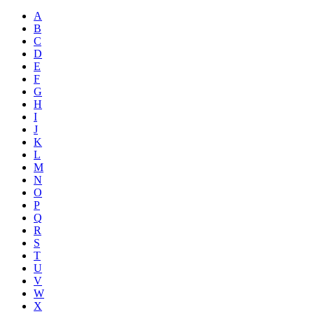
A
B
C
D
E
F
G
H
I
J
K
L
M
N
O
P
Q
R
S
T
U
V
W
X