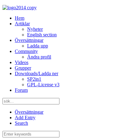
Hem
Artiklar
Nyheter
English section
Översättningar
Ladda upp
Community
Ändra profil
Videos
Grupper
Downloads/Ladda ner
SP2in1
GPL-License v3
Forum
Översättningar
Add Entry
Search