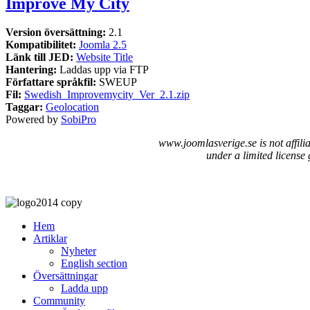
Improve My City
Version översättning:
2.1
Kompatibilitet:
Joomla 2.5
Länk till JED:
Website Title
Hantering:
Laddas upp via FTP
Författare språkfil:
SWEUP
Fil:
Swedish_Improvemycity_Ver_2.1.zip
Taggar:
Geolocation
Powered by
SobiPro
www.joomlasverige.se is not affil
under a limited license
Hem
Artiklar
Nyheter
English section
Översättningar
Ladda upp
Community