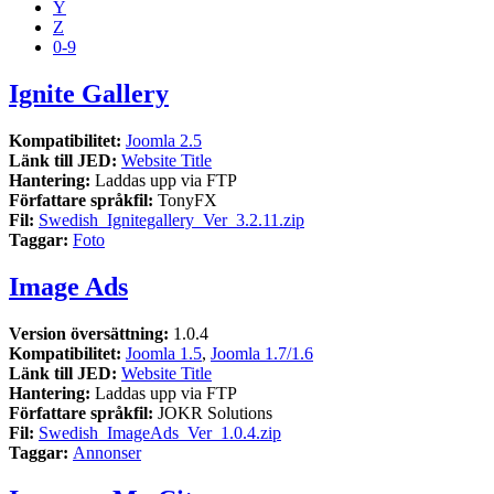
Y
Z
0-9
Ignite Gallery
Kompatibilitet:
Joomla 2.5
Länk till JED:
Website Title
Hantering:
Laddas upp via FTP
Författare språkfil:
TonyFX
Fil:
Swedish_Ignitegallery_Ver_3.2.11.zip
Taggar:
Foto
Image Ads
Version översättning:
1.0.4
Kompatibilitet:
Joomla 1.5
,
Joomla 1.7/1.6
Länk till JED:
Website Title
Hantering:
Laddas upp via FTP
Författare språkfil:
JOKR Solutions
Fil:
Swedish_ImageAds_Ver_1.0.4.zip
Taggar:
Annonser