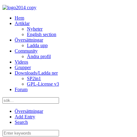
Hem
Artiklar
Nyheter
English section
Översättningar
Ladda upp
Community
Ändra profil
Videos
Grupper
Downloads/Ladda ner
SP2in1
GPL-License v3
Forum
Översättningar
Add Entry
Search