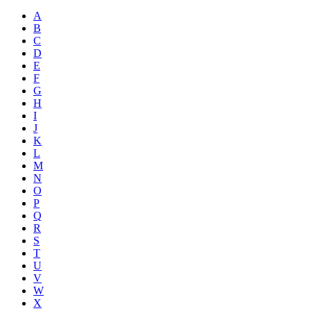
A
B
C
D
E
F
G
H
I
J
K
L
M
N
O
P
Q
R
S
T
U
V
W
X