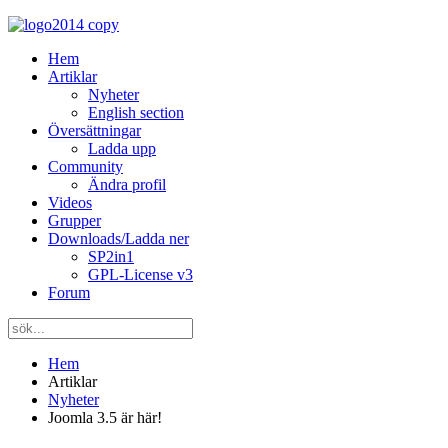
Hem
Artiklar
Nyheter
English section
Översättningar
Ladda upp
Community
Ändra profil
Videos
Grupper
Downloads/Ladda ner
SP2in1
GPL-License v3
Forum
Hem
Artiklar
Nyheter
Joomla 3.5 är här!