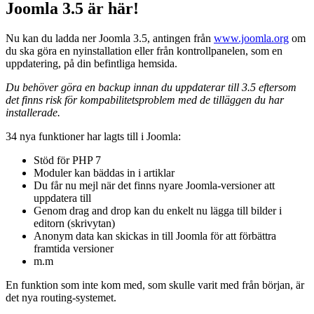
Joomla 3.5 är här!
Nu kan du ladda ner Joomla 3.5, antingen från
www.joomla.org
om
du ska göra en nyinstallation eller från kontrollpanelen, som en
uppdatering, på din befintliga hemsida.
Du behöver göra en backup innan du uppdaterar till 3.5 eftersom
det finns risk för kompabilitetsproblem med de tilläggen du har
installerade.
34 nya funktioner har lagts till i Joomla:
Stöd för PHP 7
Moduler kan bäddas in i artiklar
Du får nu mejl när det finns nyare Joomla-versioner att
uppdatera till
Genom drag and drop kan du enkelt nu lägga till bilder i
editorn (skrivytan)
Anonym data kan skickas in till Joomla för att förbättra
framtida versioner
m.m
En funktion som inte kom med, som skulle varit med från början, är
det nya routing-systemet.