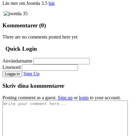
Läs mer om Joomla 3.5
här
.
Kommentarer (
0
)
There are no comments posted here yet
Quick Login
Användarnamn
Lösenord
Sign Up
Logga in
Skriv dina kommentarer
Posting comment as a guest.
Sign up
or
login
to your account.